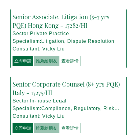
Senior Associate, Litigation (5-7 yrs
PQE) Hong Kong - 17282/HI
Sector:Private Practice
Specialism:Litigation, Dispute Resolution
Consultant: Vicky Liu
立即申請
推薦給朋友
查看詳情
Senior Corporate Counsel (8+ yrs PQE)
Italy - 17275/HI
Sector:In-house Legal
Specialism:Compliance, Regulatory, Risk
Management
Consultant: Vicky Liu
立即申請
推薦給朋友
查看詳情