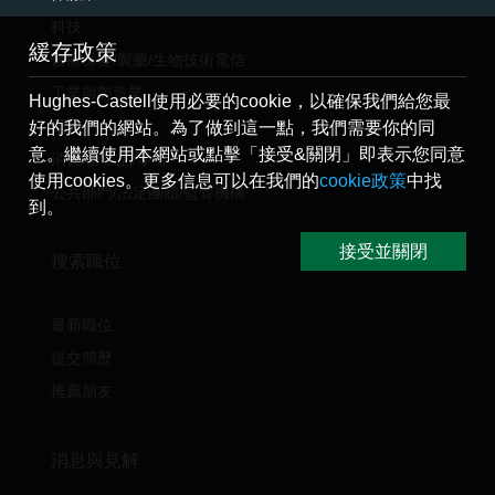
科技
緩存政策
醫療保健/製藥/生物技術電信
工業與製造業
Hughes-Castell使用必要的cookie，以確保我們給您最
電訊
好的我們的網站。為了做到這一點，我們需要你的同
意。繼續使用本網站或點擊「接受&關閉」即表示您同意
消費/奢侈品/零售
使用cookies。更多信息可以在我們的
cookie政策
中找
公共部門/法定團體/監管機構
到。
接受並關閉
搜索職位
最新職位
提交簡歷
推薦朋友
消息與見解