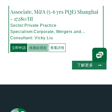
Associate, M&A (5-6 yrs PQE) Shanghai
- 17280/HI
Sector:Private Practice
Specialism:Corporate, Mergers and
Acquisitions
Consultant: Vicky Liu
立即申請
推薦給朋友
查看詳情
了解更多