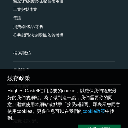
醫療保健/製藥/生物技術電信
工業與製造業
電訊
消費/奢侈品/零售
公共部門/法定團體/監管機構
搜索職位
最新職位
緩存政策
提交簡歷
推薦朋友
Hughes-Castell使用必要的cookie，以確保我們給您最
好的我們的網站。為了做到這一點，我們需要你的同
意。繼續使用本網站或點擊「接受&關閉」即表示您同意
消息與見解
使用cookies。更多信息可以在我們的
cookie政策
中找
到。
最新消息/活动