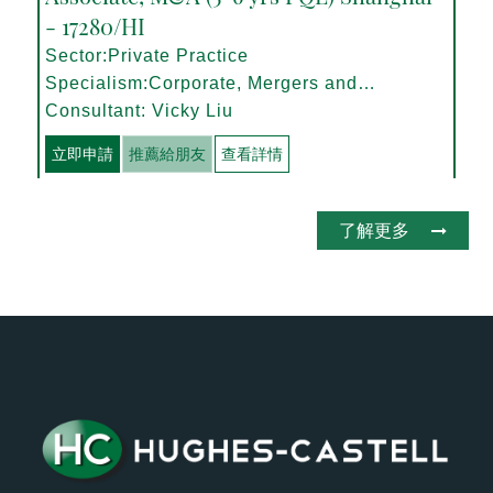
- 17280/HI
Sector:Private Practice
Specialism:Corporate, Mergers and
Acquisitions
Consultant: Vicky Liu
立即申請
推薦給朋友
查看詳情
了解更多