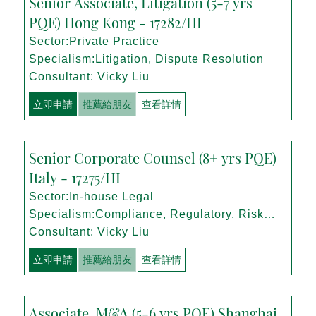
Senior Associate, Litigation (5-7 yrs
PQE) Hong Kong - 17282/HI
Sector:Private Practice
Specialism:Litigation, Dispute Resolution
Consultant: Vicky Liu
立即申請
推薦給朋友
查看詳情
Senior Corporate Counsel (8+ yrs PQE)
Italy - 17275/HI
Sector:In-house Legal
Specialism:Compliance, Regulatory, Risk
Management
Consultant: Vicky Liu
立即申請
推薦給朋友
查看詳情
Associate, M&A (5-6 yrs PQE) Shanghai