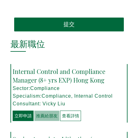
提交
最新職位
Internal Control and Compliance
Manager (8+ yrs EXP) Hong Kong
Sector:Compliance
Specialism:Compliance, Internal Control
Consultant: Vicky Liu
立即申請
推薦給朋友
查看詳情