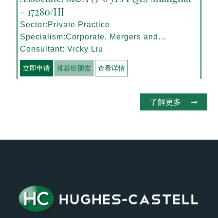
- 17280/HI
Sector:Private Practice
Specialism:Corporate, Mergers and
Acquisitions
Consultant: Vicky Liu
立即申请
推荐给朋友
查看详情
了解更多