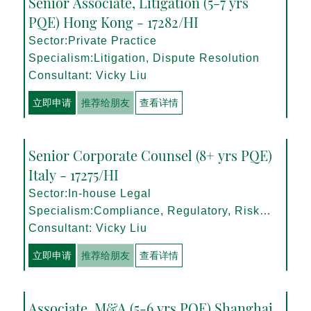
Senior Associate, Litigation (5-7 yrs
PQE) Hong Kong - 17282/HI
Sector:Private Practice
Specialism:Litigation, Dispute Resolution
Consultant: Vicky Liu
立即申请
推荐给朋友
查看详情
Senior Corporate Counsel (8+ yrs PQE)
Italy - 17275/HI
Sector:In-house Legal
Specialism:Compliance, Regulatory, Risk
Management
Consultant: Vicky Liu
立即申请
推荐给朋友
查看详情
Associate, M&A (5-6 yrs PQE) Shanghai