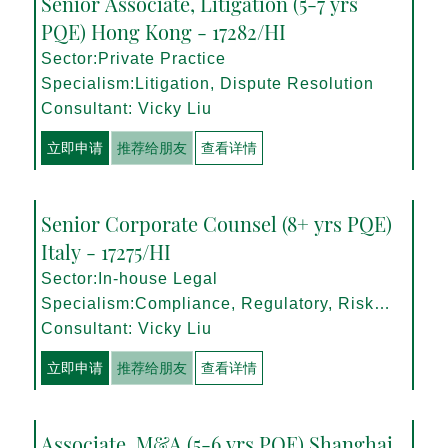
Senior Associate, Litigation (5-7 yrs
PQE) Hong Kong - 17282/HI
Sector:Private Practice
Specialism:Litigation, Dispute Resolution
Consultant: Vicky Liu
立即申请
推荐给朋友
查看详情
Senior Corporate Counsel (8+ yrs PQE)
Italy - 17275/HI
Sector:In-house Legal
Specialism:Compliance, Regulatory, Risk
Management
Consultant: Vicky Liu
立即申请
推荐给朋友
查看详情
Associate, M&A (5-6 yrs PQE) Shanghai