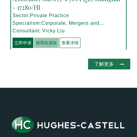
- 17280/HI
Sector:Private Practice
Specialism:Corporate, Mergers and
Acquisitions
Consultant: Vicky Liu
立即申请
推荐给朋友
查看详情
了解更多