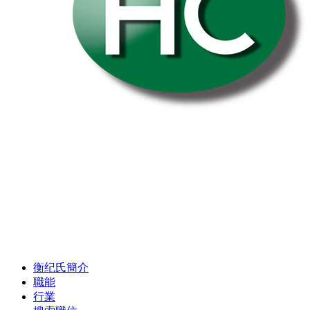
衡纪氏簡介
職能
行業