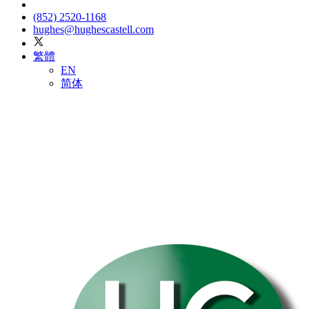
(852) 2520-1168
hughes@hughescastell.com
繁體
EN
简体