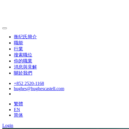
衡纪氏簡介
職能
行業
搜索職位
你的職業
消息與見解
關於我們
+852 2520-1168
hughes@hughescastell.com
繁體
EN
简体
Login