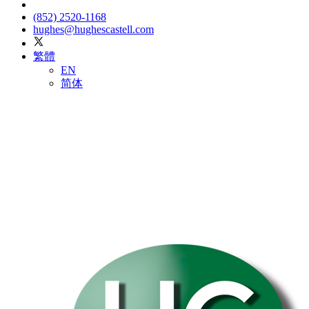
(852) 2520-1168
hughes@hughescastell.com
繁體
EN
简体