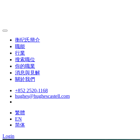
衡纪氏簡介
職能
行業
搜索職位
你的職業
消息與見解
關於我們
+852 2520-1168
hughes@hughescastell.com
繁體
EN
简体
Login