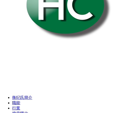
衡纪氏簡介
職能
行業