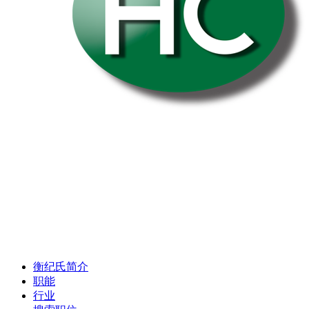
衡纪氏简介
职能
行业