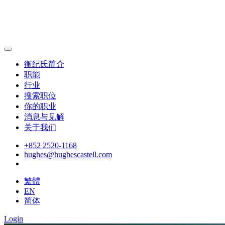
衡纪氏简介
职能
行业
搜索职位
你的职业
消息与见解
关于我们
+852 2520-1168
hughes@hughescastell.com
繁體
EN
简体
Login