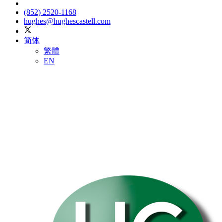
(852) 2520-1168
hughes@hughescastell.com
简体
繁體
EN