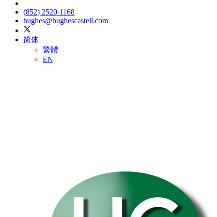
(852) 2520-1168
hughes@hughescastell.com
简体
繁體
EN