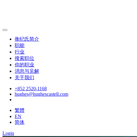
衡纪氏简介
职能
行业
搜索职位
你的职业
消息与见解
关于我们
+852 2520-1168
hughes@hughescastell.com
繁體
EN
简体
Login