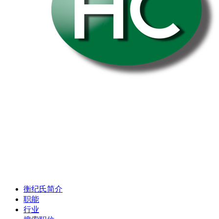
衡纪氏简介
职能
行业