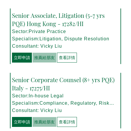
Senior Associate, Litigation (5-7 yrs
PQE) Hong Kong - 17282/HI
Sector:Private Practice
Specialism:Litigation, Dispute Resolution
Consultant: Vicky Liu
立即申請
推薦給朋友
查看詳情
Senior Corporate Counsel (8+ yrs PQE)
Italy - 17275/HI
Sector:In-house Legal
Specialism:Compliance, Regulatory, Risk
Management
Consultant: Vicky Liu
立即申請
推薦給朋友
查看詳情