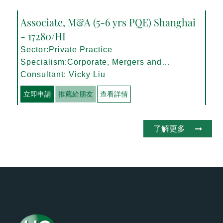
Associate, M&A (5-6 yrs PQE) Shanghai
- 17280/HI
Sector:Private Practice
Specialism:Corporate, Mergers and
Acquisitions
Consultant: Vicky Liu
立即申請
推薦給朋友
查看詳情
了解更多