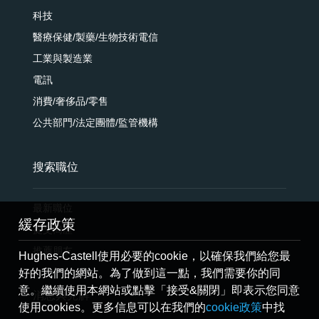
科技
醫療保健/製藥/生物技術電信
工業與製造業
電訊
消費/奢侈品/零售
公共部門/法定團體/監管機構
搜索職位
最新職位
緩存政策
提交簡歷
推薦朋友
Hughes-Castell使用必要的cookie，以確保我們給您最
好的我們的網站。為了做到這一點，我們需要你的同
意。繼續使用本網站或點擊「接受&關閉」即表示您同意
消息與見解
使用cookies。更多信息可以在我們的
cookie政策
中找