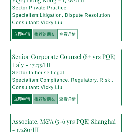
Sector:Private Practice
Specialism:Litigation, Dispute Resolution
Consultant: Vicky Liu
立即申请
推荐给朋友
查看详情
Senior Corporate Counsel (8+ yrs PQE)
Italy - 17275/HI
Sector:In-house Legal
Specialism:Compliance, Regulatory, Risk
Management
Consultant: Vicky Liu
立即申请
推荐给朋友
查看详情
Associate, M&A (5-6 yrs PQE) Shanghai
- 17280/HI