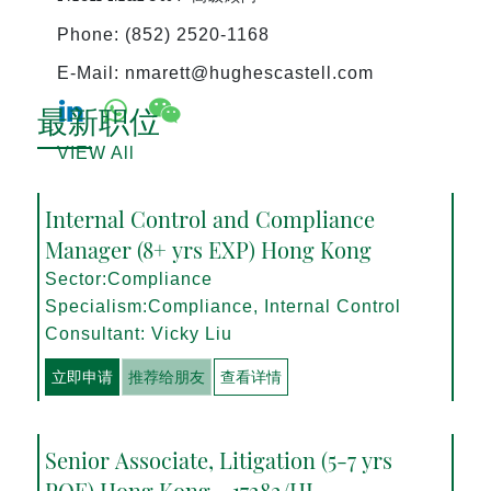
Phone: (852) 2520-1168
E-Mail: nmarett@hughescastell.com
最新职位
VIEW All
Internal Control and Compliance
Manager (8+ yrs EXP) Hong Kong
Sector:Compliance
Specialism:Compliance, Internal Control
Consultant: Vicky Liu
立即申请
推荐给朋友
查看详情
Senior Associate, Litigation (5-7 yrs
PQE) Hong Kong - 17282/HI