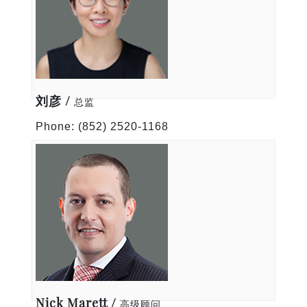
刘彦 /
总监
Phone: (852) 2520-1168
E-Mail: vliu@hughescastell.com
VIEW All
Nick Marett /
高级顾问