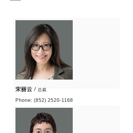
宋丽云 /
总裁
Phone: (852) 2520-1168
E-Mail: djaeger@hughescastell.com
VIEW All