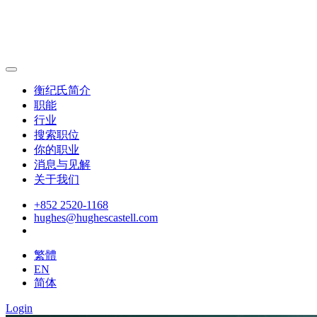
衡纪氏简介
职能
行业
搜索职位
你的职业
消息与见解
关于我们
+852 2520-1168
hughes@hughescastell.com
繁體
EN
简体
Login