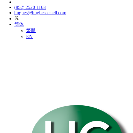
(852) 2520-1168
hughes@hughescastell.com
简体
繁體
EN