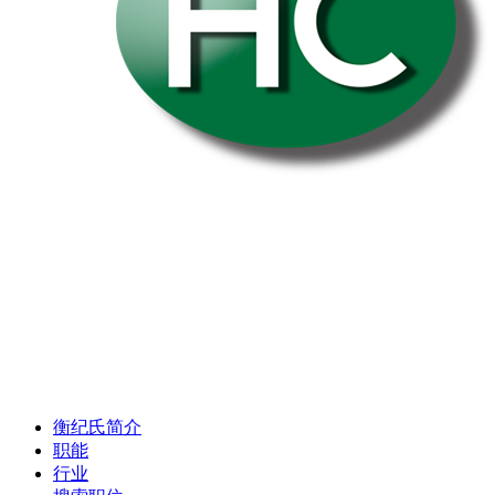
衡纪氏简介
职能
行业