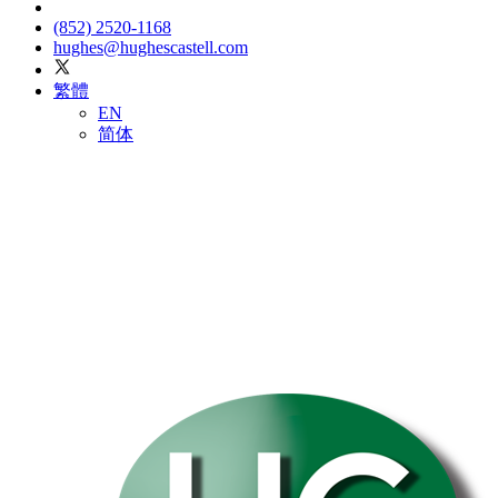
(852) 2520-1168
hughes@hughescastell.com
繁體
EN
简体