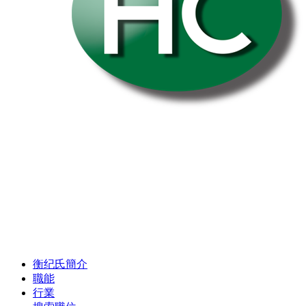
衡纪氏簡介
職能
行業