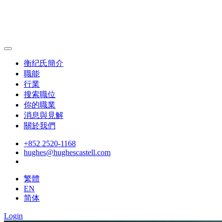
衡纪氏簡介
職能
行業
搜索職位
你的職業
消息與見解
關於我們
+852 2520-1168
hughes@hughescastell.com
繁體
EN
简体
Login