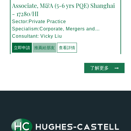
Associate, M&A (5-6 yrs PQE) Shanghai
- 17280/HI
Sector:Private Practice
Specialism:Corporate, Mergers and
Acquisitions
Consultant: Vicky Liu
立即申請
推薦給朋友
查看詳情
了解更多