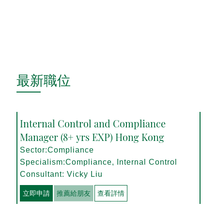
最新職位
Internal Control and Compliance
Manager (8+ yrs EXP) Hong Kong
Sector:Compliance
Specialism:Compliance, Internal Control
Consultant: Vicky Liu
立即申請
推薦給朋友
查看詳情