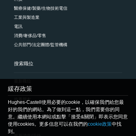
醫療保健/製藥/生物技術電信
工業與製造業
電訊
消費/奢侈品/零售
公共部門/法定團體/監管機構
搜索職位
最新職位
緩存政策
提交簡歷
推薦朋友
Hughes-Castell使用必要的cookie，以確保我們給您最
好的我們的網站。為了做到這一點，我們需要你的同
意。繼續使用本網站或點擊「接受&關閉」即表示您同意
消息與見解
使用cookies。更多信息可以在我們的
cookie政策
中找
到。
最新消息/活动