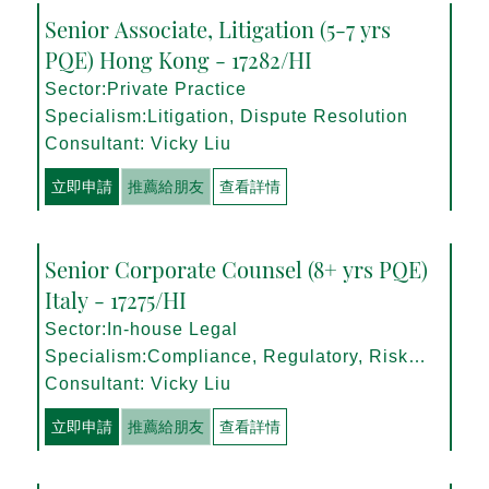
Senior Associate, Litigation (5-7 yrs
PQE) Hong Kong - 17282/HI
Sector:Private Practice
Specialism:Litigation, Dispute Resolution
Consultant: Vicky Liu
立即申請
推薦給朋友
查看詳情
Senior Corporate Counsel (8+ yrs PQE)
Italy - 17275/HI
Sector:In-house Legal
Specialism:Compliance, Regulatory, Risk
Management
Consultant: Vicky Liu
立即申請
推薦給朋友
查看詳情