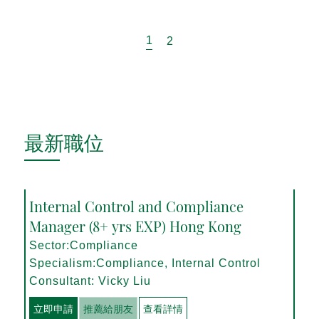
1
2
最新職位
Internal Control and Compliance
Manager (8+ yrs EXP) Hong Kong
Sector:Compliance
Specialism:Compliance, Internal Control
Consultant: Vicky Liu
立即申請
推薦給朋友
查看詳情