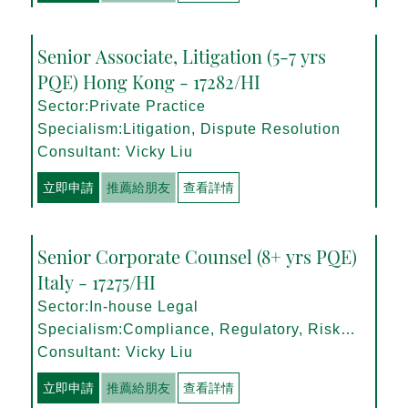
Senior Associate, Litigation (5-7 yrs
PQE) Hong Kong - 17282/HI
Sector:Private Practice
Specialism:Litigation, Dispute Resolution
Consultant: Vicky Liu
立即申請
推薦給朋友
查看詳情
Senior Corporate Counsel (8+ yrs PQE)
Italy - 17275/HI
Sector:In-house Legal
Specialism:Compliance, Regulatory, Risk
Management
Consultant: Vicky Liu
立即申請
推薦給朋友
查看詳情