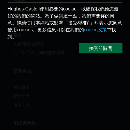
保險業
Hughes-Castell使用必要的cookie，以確保我們給您最
科技
好的我們的網站。為了做到這一點，我們需要你的同
醫療保健/製藥/生物技術電信
意。繼續使用本網站或點擊「接受&關閉」即表示您同意
工業與製造業
使用cookies。更多信息可以在我們的
cookie政策
中找
電訊
到。
消費/奢侈品/零售
接受並關閉
公共部門/法定團體/監管機構
搜索職位
最新職位
提交簡歷
推薦朋友
消息與見解