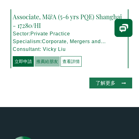
Associate, M&A (5-6 yrs PQE) Shanghai
- 17280/HI
Sector:Private Practice
Specialism:Corporate, Mergers and
Acquisitions
Consultant: Vicky Liu
立即申請
推薦給朋友
查看詳情
了解更多